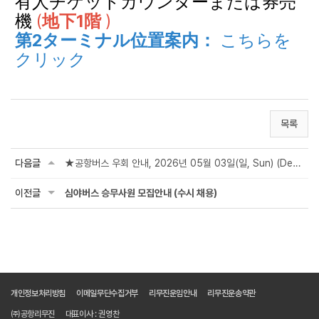
有人チケットカウンターまたは券売
機
(
地下1階
)
第2ターミナル位置案内：
こちらを
クリック
목록
다음글
★공항버스 우회 안내, 2026년 05월 03일(일, Sun) (Detour Notice : 2026 하트시그널 러...
이전글
심야버스 승무사원 모집안내 (수시 채용)
개인정보처리방침
이메일무단수집거부
리무진운임안내
리무진운송약관
㈜공항리무진
대표이사 : 권영찬