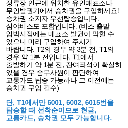
정류장 인근에 위치한 유인매표소나
무인발권기에서 승차권을 구입하세요!
승차권 소지자 우선탑승입니다.
심야버스도 포함입니다. (버스 출발
임박시점에는 매표소 발권이 막힐 수
있으니 미리 구입하여 주시기
바랍니다. T2의 경우 약 3분 전, T1의
경우 약 1분 전입니다. T1에서
출발하기 약 1분 전, 잔여좌석이 확실히
있을 경우 승무사원이 판단하여
교통카드 탑승 가능하나 그 이전에는
승차권 구입 필수)
단, T1에서만 6001, 6002, 601
5번을
탑승할 때 선착순이므로 현금,
교통카드, 승차권 모두 가능합니다.