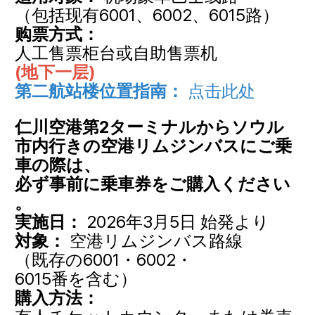
（包括现有6001、6002、6015路）
购票方式：
人工售票柜台或自助售票机
(地下一层)
第二航站楼位置指南：
点击此处
仁川空港第2ターミナルからソウル
市内行きの空港リムジンバスにご乗
車の際は、
必ず事前に乗車券をご購入ください
。
実施日：
2026年3月5日 始発より
対象：
空港リムジンバス路線
（既存の6001・6002・
6015番を含む）
購入方法：