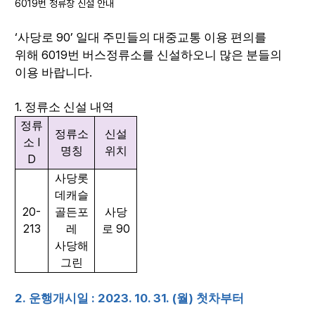
6019번 정류장 신설 안내
‘
90’
사당로
일대 주민들의 대중교통 이용 편의를
6019
위해
번 버스정류소를 신설하오니 많은 분들의
.
이용 바랍니다
1.
정류소 신설 내역
정류
정류소
신설
I
소
명칭
위치
D
사당롯
데캐슬
20-
골든포
사당
213
90
레
로
사당해
그린
2.
: 2023. 10. 31. (
)
운행개시일
월
첫차부터