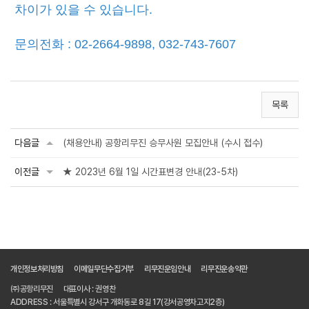
차이가 있을 수 있습니다.
문의전화 : 02-2664-9898, 032-743-7607
목록
다음글
(채용안내) 공항리무진 승무사원 모집안내 (수시 접수)
이전글
★ 2023년 6월 1일 시간표변경 안내(23-5차)
개인정보처리방침
이메일무단수집거부
리무진운임안내
리무진운송약관
㈜공항리무진
대표이사 : 권영찬
ADDRESS : 서울특별시 강서구 개화동로 8길 17(강서공영차고지2층)