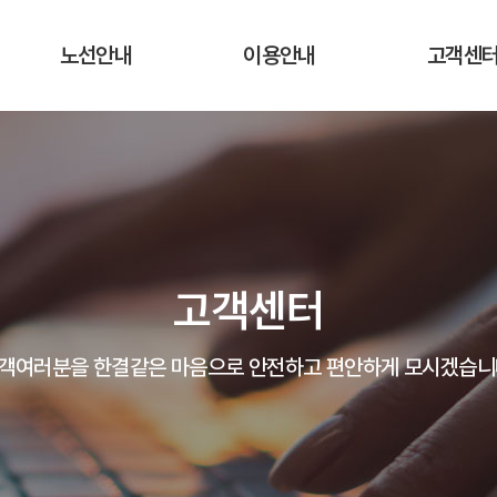
노선안내
이용안내
고객센
운행노선 및 시간표
운행요금
공지사항
실시간 버스 위치
탑승장소 및 승차권 구입처
자주하는 질
운송약관
고객의 말
고객센터
분실물 안
객여러분을 한결같은 마음으로 안전하고 편안하게 모시겠습니