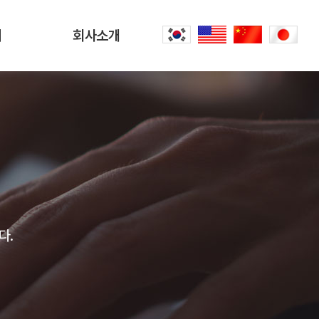
터
회사소개
회사소개
문
CEO 인사말
씀
오시는 길
내
공항리무진 이야기
다.