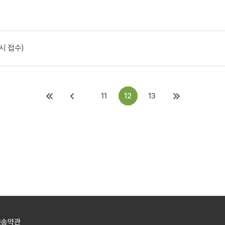
시 접수)
11
12
13
운송약관