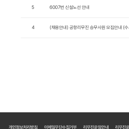
5
6007번 신설노선 안내
4
(채용안내) 공항리무진 승무사원 모집안내 (수
개인정보처리방침
이메일무단수집거부
리무진운임안내
리무진