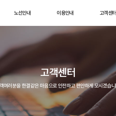
노선안내
이용안내
고객센
운행노선 및 시간표
운행요금
공지사항
실시간 버스 위치
탑승장소 및 승차권 구입처
자주하는 질
운송약관
고객의 말
고객센터
분실물 안
객여러분을 한결같은 마음으로 안전하고 편안하게 모시겠습니