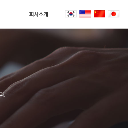
터
회사소개
회사소개
문
CEO 인사말
씀
오시는 길
내
공항리무진 이야기
다.