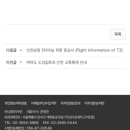
목록
다음글
인천공항 2터미널 취항 항공사 (Flight Information of T2)
이전글
여의도 도심집회로 인한 교통통제 안내
개인정보처리방침
이메일무단수집거부
리무진운임안내
리무진운송약관
㈜공항리무진
대표이사 : 권영찬
ADDRESS : 서울특별시 강서구 개화동로 8길 17(강서공영차고지2층)
TEL : 02-2664-9898
FAX : 02-2663-5444
사업자등록번호 : 786-87-02549