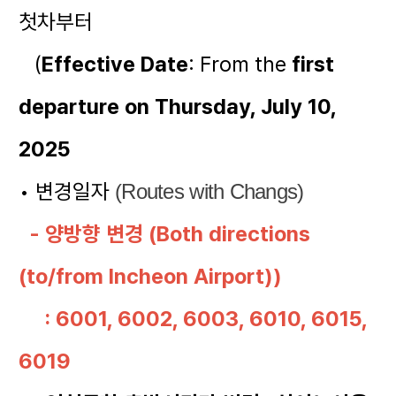
첫차부터
(
Effective Date
: From the
first
departure on Thursday, July 10,
2025
• 변경일자
(Routes with Changs)
- 양방향 변경 (Both directions
(to/from Incheon Airport))
: 6001, 6002, 6003, 6010, 6015,
6019