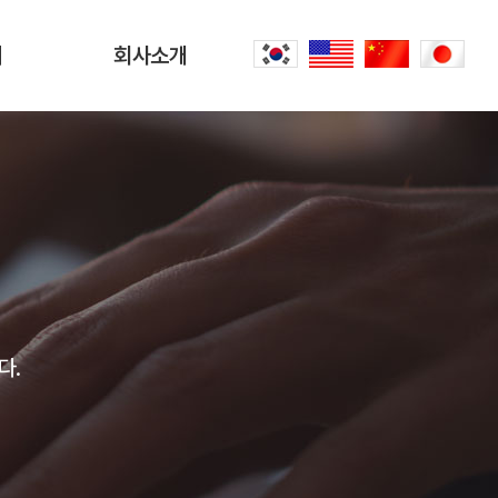
터
회사소개
회사소개
문
CEO 인사말
씀
오시는 길
내
공항리무진 이야기
다.