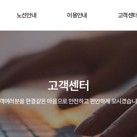
노선안내
이용안내
고객센
운행노선 및 시간표
운행요금
공지사항
실시간 버스 위치
탑승장소 및 승차권 구입처
자주하는 질
운송약관
고객의 말
고객센터
분실물 안
객여러분을 한결같은 마음으로 안전하고 편안하게 모시겠습니