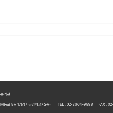
운송약관
 개화동로 8길 17(강서공영차고지2층)
TEL : 02-2664-9898
FAX : 0