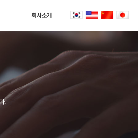
터
회사소개
회사소개
문
CEO 인사말
씀
오시는 길
내
공항리무진 이야기
다.