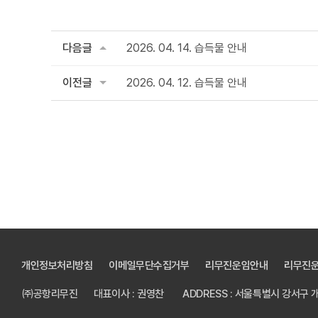
다음글
2026. 04. 14. 습득물 안내
이전글
2026. 04. 12. 습득물 안내
개인정보처리방침
이메일무단수집거부
리무진운임안내
리무진
㈜공항리무진
대표이사 : 권영찬
ADDRESS : 서울특별시 강서구