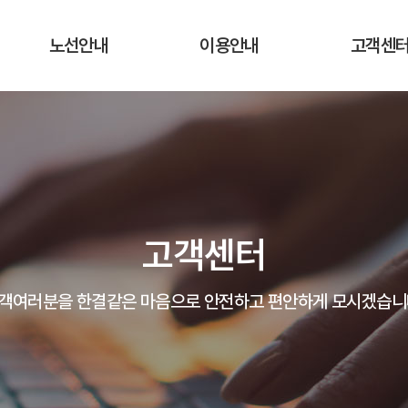
노선안내
이용안내
고객센
운행노선 및 시간표
운행요금
공지사항
실시간 버스 위치
탑승장소 및 승차권 구입처
자주하는 질
운송약관
고객의 말
고객센터
분실물 안
객여러분을 한결같은 마음으로 안전하고 편안하게 모시겠습니