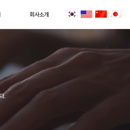
터
회사소개
회사소개
문
CEO 인사말
씀
오시는 길
내
공항리무진 이야기
다.