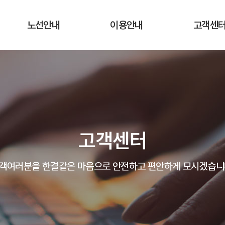
노선안내
이용안내
고객센
운행노선 및 시간표
운행요금
공지사항
실시간 버스 위치
탑승장소 및 승차권 구입처
자주하는 질
운송약관
고객의 말
고객센터
분실물 안
객여러분을 한결같은 마음으로 안전하고 편안하게 모시겠습니