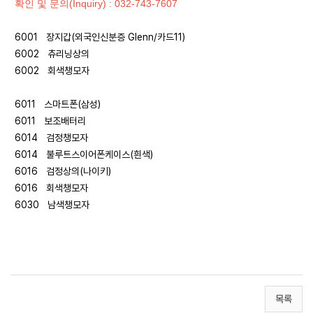
확인 및 문의(Inquiry) : 032-743-7607
6001 장지갑(외국인신분증 Glenn/카드11)
6002 츄리닝상의
6002 회색챙모자
6011 스마트폰(삼성)
6011 보조배터리
6014 검정챙모자
6014 불루트스이어폰케이스(흰색)
6016 검정상의(나이키)
6016 회색챙모자
6030 남색챙모자
목록