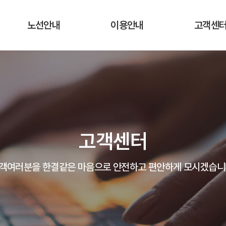
노선안내
이용안내
고객센
운행노선 및 시간표
운행요금
공지사항
실시간 버스 위치
탑승장소 및 승차권 구입처
자주하는 질
운송약관
고객의 말
고객센터
분실물 안
객여러분을 한결같은 마음으로 안전하고 편안하게 모시겠습니