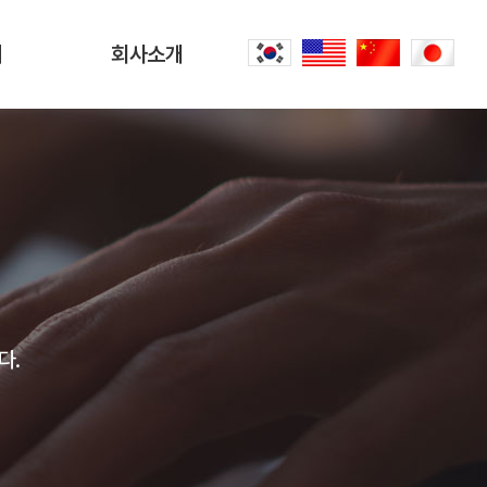
터
회사소개
회사소개
문
CEO 인사말
씀
오시는 길
내
공항리무진 이야기
다.