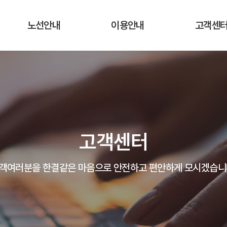
노선안내
이용안내
고객센
운행노선 및 시간표
운행요금
공지사항
실시간 버스 위치
탑승장소 및 승차권 구입처
자주하는 질
운송약관
고객의 말
고객센터
분실물 안
객여러분을 한결같은 마음으로 안전하고 편안하게 모시겠습니