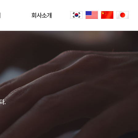
터
회사소개
회사소개
문
CEO 인사말
씀
오시는 길
내
공항리무진 이야기
다.