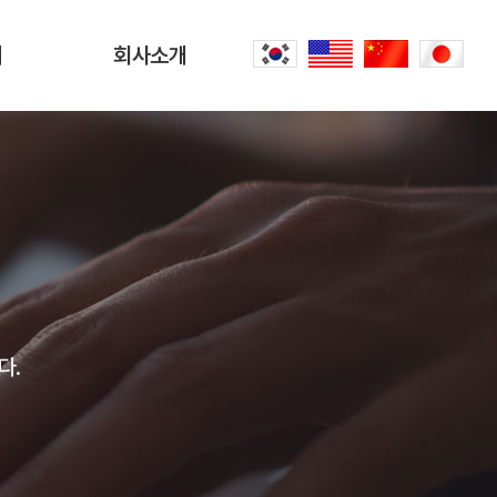
터
회사소개
회사소개
문
CEO 인사말
씀
오시는 길
내
공항리무진 이야기
다.