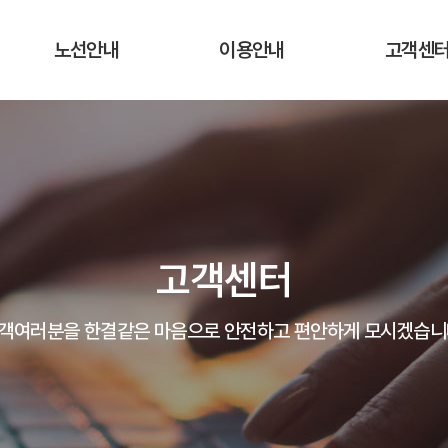
노선안내
이용안내
고객센
운행노선 및 시간표
운행요금
공지사항
실시간 버스 위치
탑승장소 및 승차권 구입처
자주하는 질
운송약관
고객의 말
고객센터
분실물 안
객여러분을 한결같은 마음으로 안전하고 편안하게 모시겠습니