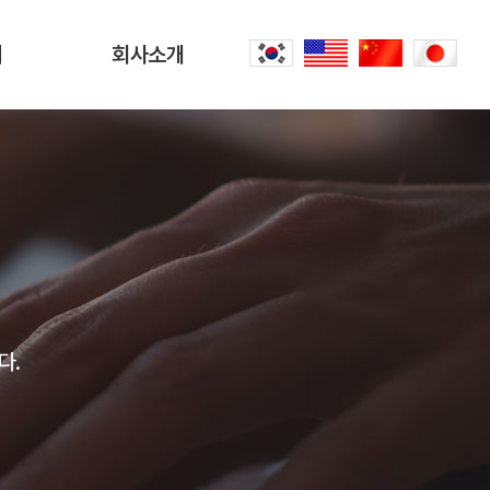
터
회사소개
회사소개
문
CEO 인사말
씀
오시는 길
내
공항리무진 이야기
다.