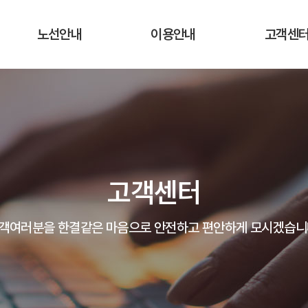
노선안내
이용안내
고객센
운행노선 및 시간표
운행요금
공지사항
실시간 버스 위치
탑승장소 및 승차권 구입처
자주하는 질
운송약관
고객의 말
고객센터
분실물 안
객여러분을 한결같은 마음으로 안전하고 편안하게 모시겠습니