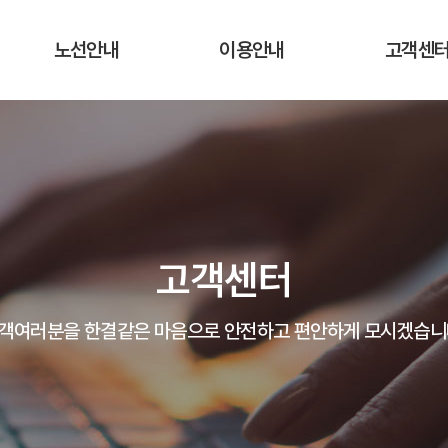
노선안내
이용안내
고객센
운행노선 및 시간표
운행요금
공지사항
실시간 버스 위치
탑승장소 및 승차권 구입처
자주하는 질
운송약관
고객의 말
고객센터
분실물 안
객여러분을 한결같은 마음으로 안전하고 편안하게 모시겠습니