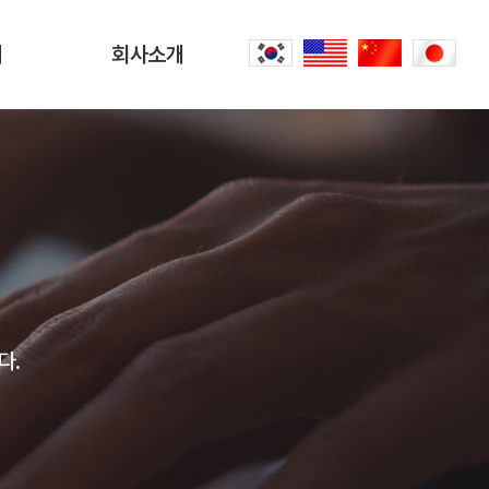
터
회사소개
회사소개
문
CEO 인사말
씀
오시는 길
내
공항리무진 이야기
다.