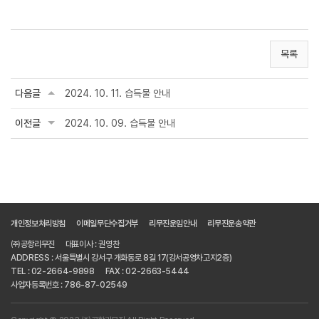
목록
다음글
2024. 10. 11. 습득물 안내
이전글
2024. 10. 09. 습득물 안내
개인정보처리방침
이메일무단수집거부
리무진운임안내
리무진운송약관
㈜공항리무진
대표이사 : 권영찬
ADDRESS : 서울특별시 강서구 개화동로 8길 17(강서공영차고지2층)
TEL : 02-2664-9898
FAX : 02-2663-5444
사업자등록번호 : 786-87-02549