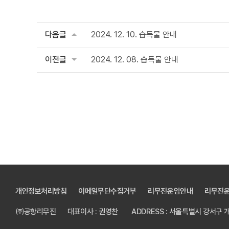
다음글
2024. 12. 10. 습득물 안내
이전글
2024. 12. 08. 습득물 안내
개인정보처리방침
이메일무단수집거부
리무진운임안내
리무진
㈜공항리무진
대표이사 : 권영찬
ADDRESS : 서울특별시 강서구