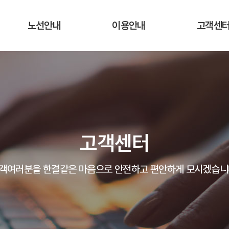
노선안내
이용안내
고객센
운행노선 및 시간표
운행요금
공지사항
실시간 버스 위치
탑승장소 및 승차권 구입처
자주하는 질
운송약관
고객의 말
고객센터
분실물 안
객여러분을 한결같은 마음으로 안전하고 편안하게 모시겠습니