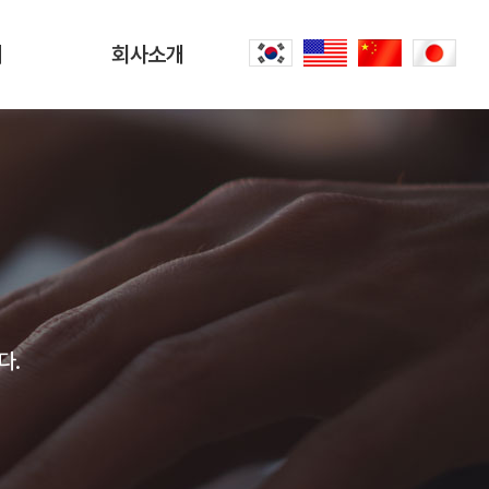
터
회사소개
회사소개
문
CEO 인사말
씀
오시는 길
내
공항리무진 이야기
다.