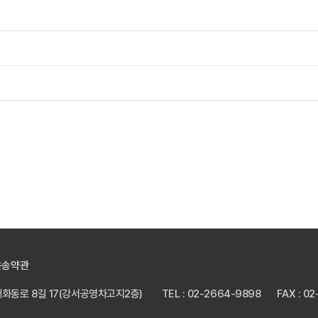
운송약관
 개화동로 8길 17(강서공영차고지2층)
TEL : 02-2664-9898
FAX : 0