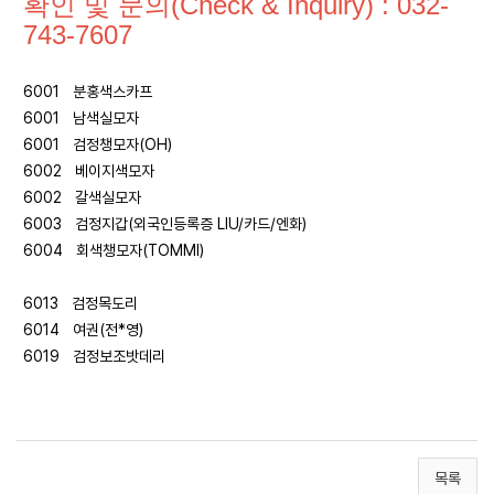
확인 및 문의(Check & Inquiry) : 032-
743-7607
6001 분홍색스카프
6001 남색실모자
6001 검정챙모자(OH)
6002 베이지색모자
6002 갈색실모자
6003 검정지갑(외국인등록증 LIU/카드/엔화)
6004 회색챙모자(TOMMI)
6013 검정목도리
6014 여권(전*영)
6019 검정보조밧데리
목록