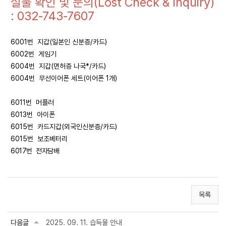
실물 확인 및 문의(Lost Check & Inquiry)
: 032-743-7607
6001번 지갑(일본인 신분증/카드)
6002번 게임기
6004번 지갑(면허증 나국*/카드)
6004번 무선이어폰 세트(이어폰 1개)
6011번 머플러
6013번 아이폰
6015번 카드지갑(외국인신분증/카드)
6015번 보조베터리
6017번 전자담배
목록
다음글
2025. 09. 11. 습득물 안내