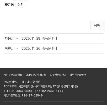
6019번 상의
목록
다음글
2025. 11. 28. 습득물 안내
이전글
2025. 11. 26. 습득물 안내
개인정보처리방침
이메일무단수집거부
리무진운임안내
리무진운송약관
㈜공항리무진
대표이사 : 권영찬
ADDRESS : 서울특별시 강서구 개화동로 8길 17(강서공영차고지2층)
TEL : 02-2664-9898
FAX : 02-2663-5444
사업자등록번호 : 786-87-02549