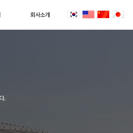
터
회사소개
회사소개
문
CEO 인사말
씀
오시는 길
내
공항리무진 이야기
다.