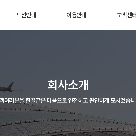
노선안내
이용안내
고객센
운행노선 및 시간표
운행요금
공지사항
실시간 버스 위치
탑승장소 및 승차권 구입처
자주하는 질
운송약관
고객의 말
회사소개
분실물 안
객여러분을 한결같은 마음으로 안전하고 편안하게 모시겠습니