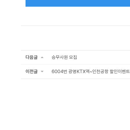
다음글
승무사원 모집
이전글
6004번 광명KTX역~인천공항 할인이벤트