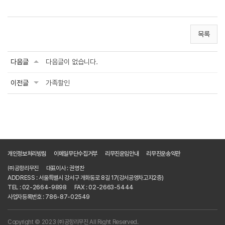
목록
다음글
다음글이 없습니다.
이전글
가족할인
개인정보처리방침
이메일무단수집거부
리무진운임안내
리무진운송약관
㈜공항리무진
대표이사 : 권영찬
ADDRESS : 서울특별시 강서구 개화동로 8길 17(강서공영차고지2층)
TEL : 02-2664-9898
FAX : 02-2663-5444
사업자등록번호 : 786-87-02549
Copyright © 2023 ㈜공항리무진 All Right Reserved.