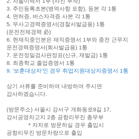
2. 자필이력서 1부 (사진 부착)
3. 주민등록초본(병역사항 포함), 등본 각 1통
4. 면허증, 버스자격증 사본 각 1통
5. 무사고경력증명서(경찰서발급용) 1통
(운전전체경력 必)
6. 현재직중인분은 재직증명서 1부와 종전 근무지
운전경력증명서(회사발급용) 1통
7. 운전정밀검사판정표(신규, 재발급) 1통
8. 최종학교 졸업증명서 1통
9. '보훈대상자'인 경우 취업지원대상자증명서 1통
상기 서류를 준비하여 내방하여 주시면
감사하겠습니다.
(방문주소) 서울시 강서구 개화동로8길 17,
강서공영차고지 2층 공항리무진 총무부
＊자차로 방문하실 경우 출입시
공항리무진 방문차량으로 출입