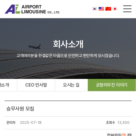
회사소개
고객여러분을 한결같은 마음으로 안전하고 편안하게 모시겠습니다.
사소개
CEO 인사말
오시는 길
공항리무진 이야기
승무사원 모집
관리자
2025-07-18
조회수
13,400
첨부파일
(
1
)