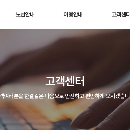
노선안내
이용안내
고객센
운행노선 및 시간표
운행요금
공지사항
실시간 버스 위치
탑승장소 및 승차권 구입처
자주하는 질
운송약관
고객의 말
고객센터
분실물 안
객여러분을 한결같은 마음으로 안전하고 편안하게 모시겠습니