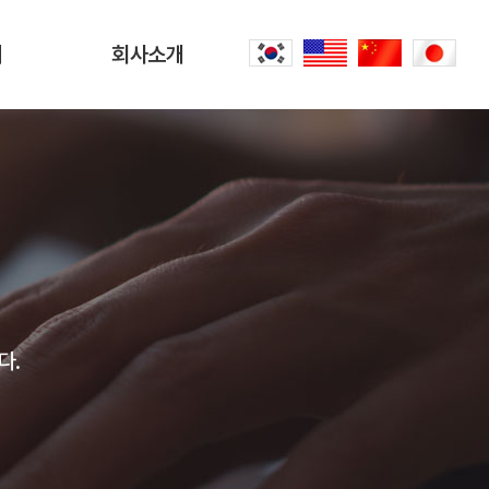
터
회사소개
회사소개
문
CEO 인사말
씀
오시는 길
내
공항리무진 이야기
다.