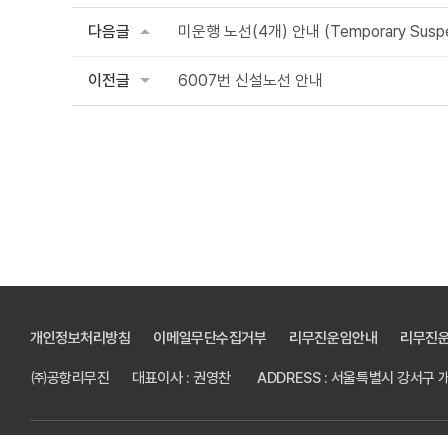
다음글
미운행 노선(4개) 안내 (Temporary Suspens
이전글
6007번 신설노선 안내
개인정보처리방침
이메일무단수집거부
리무진운임안내
리무진
㈜공항리무진
대표이사 : 권영찬
ADDRESS : 서울특별시 강서구