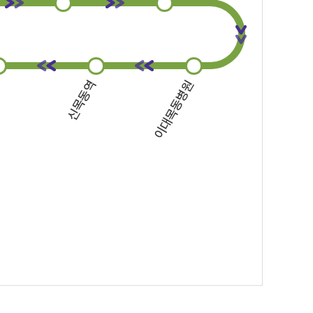
텔
신목동역
이대목동병원