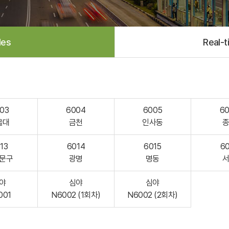
les
Real-t
03
6004
6005
6
울대
금천
인사동
13
6014
6015
6
문구
광명
명동
야
심야
심야
001
N6002 (1회차)
N6002 (2회차)