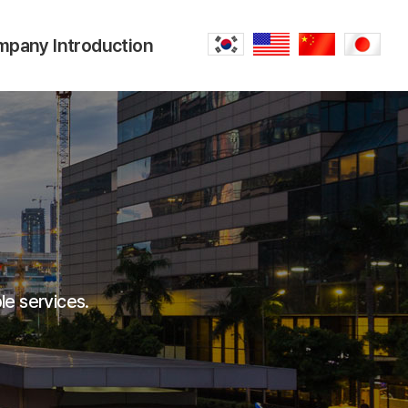
pany Introduction
Company Introduction
reetings from the CEO
Directions
ecruitment Information
le services.