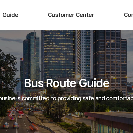
 Guide
Customer Center
Com
s
Notices
Locations&
FAQ
G
Offices
Inquiries
itions of
Bus Route Guide
n Services
Lost &Found
R
ousine is committed to providing safe and comfortab