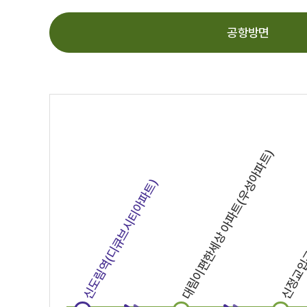
공항방면
대림이편한세상 아파트(우성아파트)
신도림역(디큐브시티아파트)
신정교