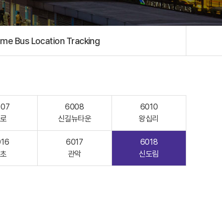
ime Bus Location Tracking
007
6008
6010
종로
신길뉴타운
왕십리
016
6017
6018
서초
관악
신도림