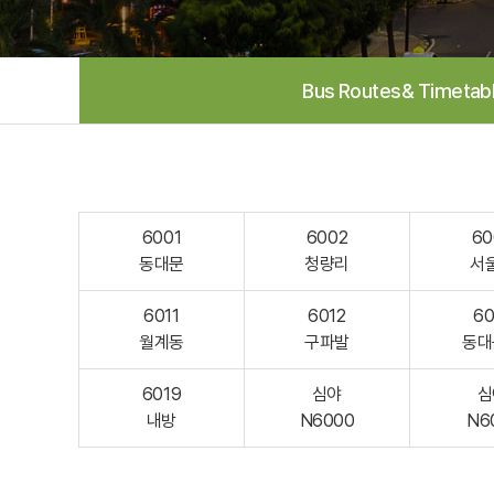
Bus Routes& Timetab
6001
6002
60
동대문
청량리
서
6011
6012
60
월계동
구파발
동대
6019
심야
심
내방
N6000
N6