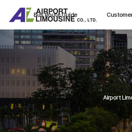
Bus Route Guide
Customer
Bus Routes& Timetables
Fare
Real-time Bus Location Tracking
Bus Boarding 
Ticketing 
Terms & Cond
Transportatio
Airport Lim